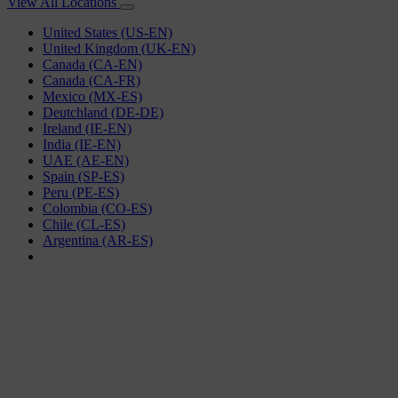
View All Locations
United States (US-EN)
United Kingdom (UK-EN)
Canada (CA-EN)
Canada (CA-FR)
Mexico (MX-ES)
Deutchland (DE-DE)
Ireland (IE-EN)
India (IE-EN)
UAE (AE-EN)
Spain (SP-ES)
Peru (PE-ES)
Colombia (CO-ES)
Chile (CL-ES)
Argentina (AR-ES)