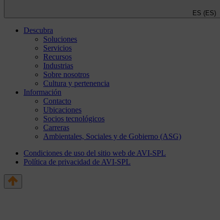
ES (ES)
Descubra
Soluciones
Servicios
Recursos
Industrias
Sobre nosotros
Cultura y pertenencia
Información
Contacto
Ubicaciones
Socios tecnológicos
Carreras
Ambientales, Sociales y de Gobierno (ASG)
Condiciones de uso del sitio web de AVI-SPL
Política de privacidad de AVI-SPL