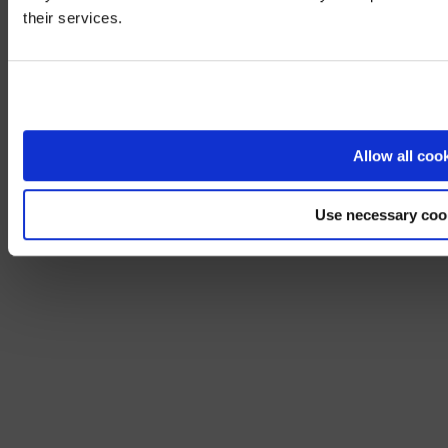
We noticed yo
their services.
Visit
avispl.
Yes, take 
No, stay on 
Allow all coo
Use necessary coo