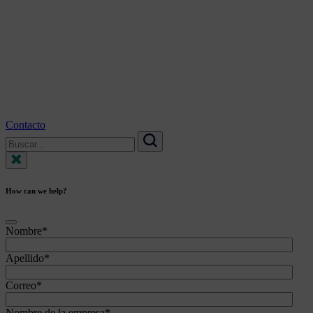
Contacto
Search
for:
Search
How can we help?
Nombre
*
Apellido
*
Correo
*
Nombre de la empresa
*