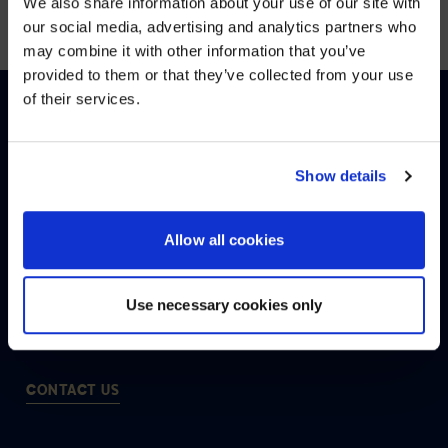
We also share information about your use of our site with
los visitantes, anfitriones y tiempo en el sitio.
WE NOTICED YOU'RE IN USA.
our social media, advertising and analytics partners who
may combine it with other information that you’ve
Visit
avispl.com
instead?
provided to them or that they’ve collected from your use
of their services.
YES, TAKE ME THERE
NO, STAY ON THIS SITE
Show details
SISTEMAS DE GESTIÓN DE
VISITANTES HARDWARE Y
Allow all cookies
SOFTWARE
Gestionamos su sistema de gestión de visitantes,
Use necessary cookies only
incluyendo aplicaciones basadas en la nube, quioscos
con pantalla táctil y señalización digital.
CONTACT US