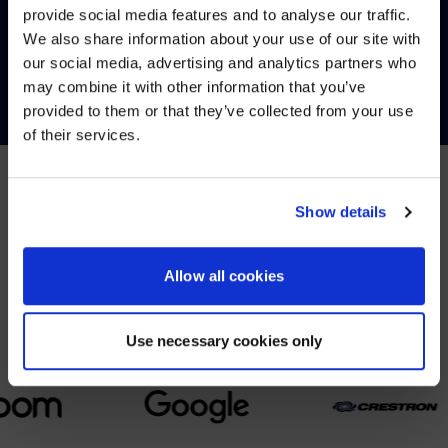
provide social media features and to analyse our traffic.
We also share information about your use of our site with
WE NOTICED YOU'RE IN USA.
our social media, advertising and analytics partners who
CONTÁCTENOS
may combine it with other information that you’ve
Visit
avispl.com
instead?
provided to them or that they’ve collected from your use
of their services.
YES, TAKE ME THERE
NO, STAY ON THIS SITE
Show details
SOCIOS
Nos asociamos con los principales proveedores de
Allow all cookies
colaboración.
Use necessary cookies only