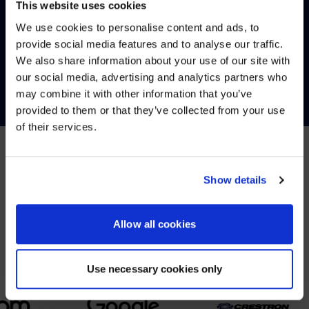
This website uses cookies
We use cookies to personalise content and ads, to
provide social media features and to analyse our traffic.
We also share information about your use of our site with
WE NOTICED YOU'RE IN USA.
CONTÁCTENOS
our social media, advertising and analytics partners who
may combine it with other information that you’ve
Visit
avispl.com
instead?
provided to them or that they’ve collected from your use
of their services.
YES, TAKE ME THERE
NO, STAY ON THIS SITE
Show details
SOCIOS
Nos asociamos con los principales proveedores de
Allow all cookies
colaboración.
Use necessary cookies only