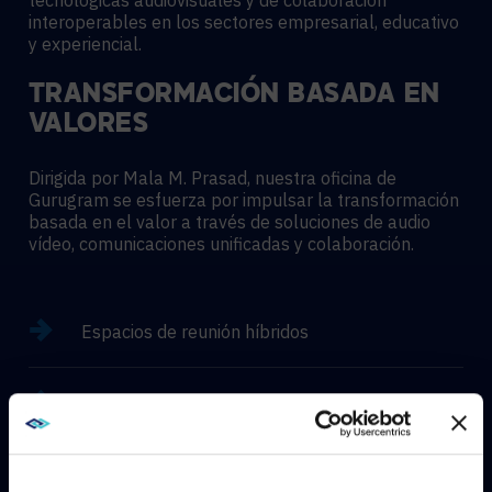
tecnológicas audiovisuales y de colaboración
interoperables en los sectores empresarial, educativo
y experiencial.
TRANSFORMACIÓN BASADA EN
VALORES
Dirigida por Mala M. Prasad, nuestra oficina de
Gurugram se esfuerza por impulsar la transformación
basada en el valor a través de soluciones de audio
vídeo, comunicaciones unificadas y colaboración.
Espacios de reunión híbridos
Entornos de aprendizaje Hyflex
Experiencias inmersivas